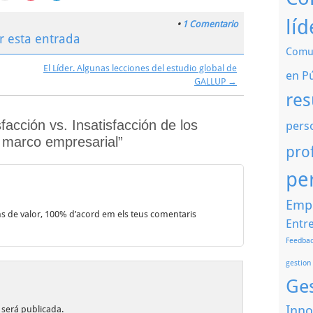
a
para
para
para
partir
enviar
compartir
compartir
por
en
en
líd
•
1 Comentario
kedIn
correo
Pocket
Telegram
electrónico
(Se
(Se
r esta entrada
e
a
abre
abre
Comun
un
en
en
amigo
una
una
El Líder. Algunas lecciones del estudio global de
tana
(Se
ventana
ventana
en P
va)
abre
nueva)
nueva)
GALLUP
→
en
res
una
ventana
nueva)
facción vs. Insatisfacción de los
pers
 marco empresarial”
pro
pe
Emp
ns de valor, 100% d’acord em els teus comentaris
Entre
Feedbac
gestion
Ge
Inno
 será publicada.