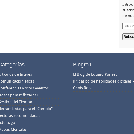
Introd
suscrib
de nue
Direcc
de
email
Categorías
Blogroll
rtículos de Interés
El Blog de Eduard Punset
Comunicación eficaz
Kit básico de habilidades digitales 
Genís Roca
Conferencias y otros eventos
rases para reflexionar
Gestión del Tiempo
Herramientas para el "Cambio"
Lecturas recomendadas
Liderazgo
Mapas Mentales