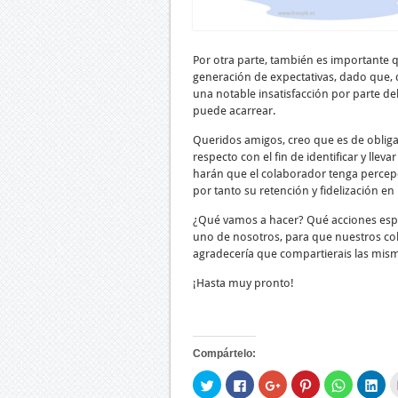
Por otra parte, también es importante 
generación de expectativas, dado que, d
una notable insatisfacción por parte de
puede acarrear.
Queridos amigos, creo que es de obliga
respecto con el fin de identificar y lle
harán que el colaborador tenga percepcio
por tanto su retención y fidelización en
¿Qué vamos a hacer? Qué acciones espec
uno de nosotros, para que nuestros c
agradecería que compartierais las mism
¡Hasta muy pronto!
Compártelo:
Haz
Haz
Haz
Haz
Haz
Ha
clic
clic
clic
clic
clic
clic