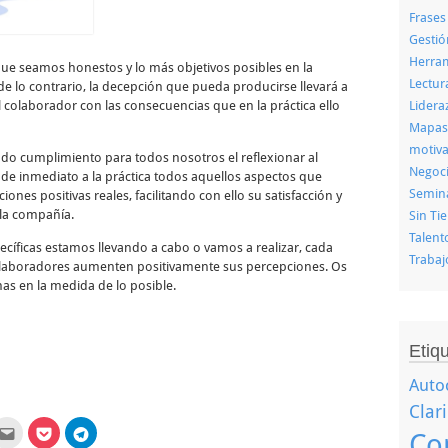
Frases
Gestió
Herram
que seamos honestos y lo más objetivos posibles en la
Lectu
e lo contrario, la decepción que pueda producirse llevará a
Lidera
l colaborador con las consecuencias que en la práctica ello
Mapas
motiva
do cumplimiento para todos nosotros el reflexionar al
Negoc
var de inmediato a la práctica todos aquellos aspectos que
Semin
nes positivas reales, facilitando con ello su satisfacción y
 la compañía.
Sin Ti
Talent
íficas estamos llevando a cabo o vamos a realizar, cada
Trabaj
olaboradores aumenten positivamente sus percepciones. Os
as en la medida de lo posible.
Etiq
Auto
Clar
z
Haz
Haz
Haz
Co
clic
clic
clic