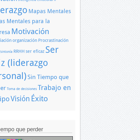
derazgo
Mapas Mentales
s Mentales para la
Motivación
resa
iación
organización
Procrastinación
Ser
RRHH
ser eficaz
/sintonía
iz (liderazgo
rsonal)
Sin Tiempo que
Trabajo en
er
Toma de decisiones
Éxito
Visión
ipo
tiempo que perder