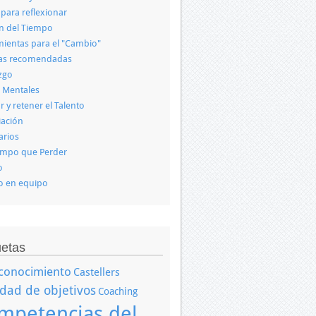
 para reflexionar
n del Tiempo
ientas para el "Cambio"
ras recomendadas
zgo
 Mentales
r y retener el Talento
iación
arios
empo que Perder
o
o en equipo
uetas
conocimiento
Castellers
idad de objetivos
Coaching
mpetencias del