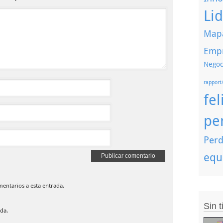
Li
Mapa
Emp
Negoc
rapport
fel
pe
Perd
equ
mentarios a esta entrada.
Sin 
da.