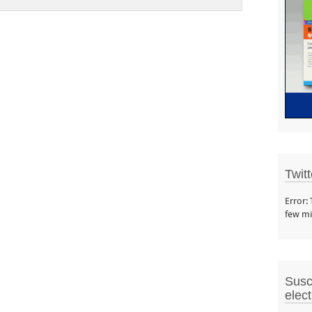
Twit
Error:
few mi
Susc
elec