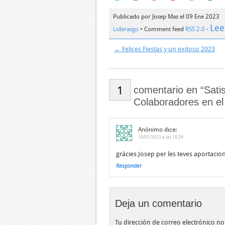
para
para
para
para
para
par
compartir
compartir
compartir
compartir
compartir
com
en
en
en
en
en
en
Publicado por Josep Mas el 09 Ene 2023
Twitter
Facebook
Google+
Pinterest
WhatsApp
Lin
(Se
(Se
(Se
(Se
(Se
(Se
Lee
Liderazgo
• Comment feed
RSS 2.0
-
abre
abre
abre
abre
abre
abr
en
en
en
en
en
en
una
una
una
una
una
una
←
Felices Fiestas y un exitoso 2023
ventana
ventana
ventana
ventana
ventana
ven
nueva)
nueva)
nueva)
nueva)
nueva)
nue
1
comentario en “Satis
Colaboradores en el
Anónimo
dice:
10/01/2023 a las 10:24
gràcies Josep per les teves aportacio
Responder
Deja un comentario
Tu dirección de correo electrónico no