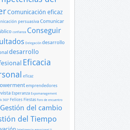
er
Comunicación eficaz
Comunicar
icación persuasiva
Conseguir
úblico
confianza
ultados
desarrollo
Delegación
desarrollo
onal
Eficacia
fesional
rsonal
eficaz
owerment
emprendedores
vista
Esperanza
Expomanagement
Felices Fiestas
k 360º
Foro de encuentro
Gestión del cambio
stión del Tiempo
vación
Inteligencia emocional
li