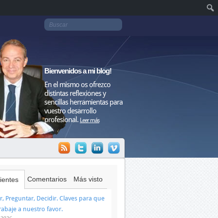
Bienvenidos a mi blog!
En el mismo os ofrezco
distintas reflexiones y
sencillas herramientas para
vuestro desarrollo
profesional.
Leer más
Comentarios
Más visto
ientes
, Preguntar, Decidir. Claves para que
trabaje a nuestro favor.