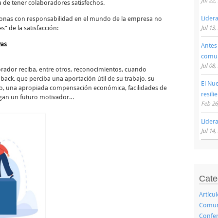
Jul 22,
a de tener colaboradores satisfechos.
Lider
nas con responsabilidad en el mundo de la empresa no
s” de la satisfacción:
Jul 13,
vas
Antes
comu
Jul 08,
aborador reciba, entre otros, reconocimientos, cuando
ck, que perciba una aportación útil de su trabajo, su
El Nu
cto, una apropiada compensación económica, facilidades de
resili
engan un futuro motivador…
Feb 26
Lider
Jul 14,
Cate
Artícu
Comuni
Confer