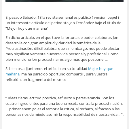
n
u
n
n
u
u
n
a
u
a
n
a
u
n
n
a
v
n
v
a
v
n
a
a
m
e
a
e
v
e
a
v
v
i
n
v
n
e
n
v
e
e
g
t
e
El pasado Sábado, 18 la revista semanal es publicó ( versión papel )
t
n
t
e
n
n
o
a
n
a
t
a
n
t
t
(
n
t
un interesante artículo del periodista Jon Fernández bajo el título de
n
a
n
t
a
a
S
a
a
“Mejor hoy que mañana”.
a
n
a
a
n
n
e
n
n
n
a
n
n
a
a
a
u
a
u
n
u
a
n
n
b
e
n
En dicho artículo, en el que tuve la fortuna de poder colaborar, Jon
e
u
e
n
u
u
r
v
u
v
e
v
u
e
e
e
a
e
desarrolla con gran amplitud y claridad la temática de la
a
v
a
e
v
v
e
)
v
Procrastinación, difícil palabra, que sin embargo, nos puede afectar
)
a
)
v
a
a
n
a
)
a
)
)
u
)
muy significativamente nuestra vida personal y profesional. Como
)
n
bien menciona Jon procrastinar es algo más que posponer…
a
v
e
Si bien os adjuntamos el artículo en su totalidad
Mejor hoy que
n
t
mañana
, me ha parecido oportuno compartir , para vuestra
a
reflexión, un fragmento del mismo:
n
a
n
u
e
v
” Ideas claras, actitud positiva, esfuerzo y perseverancia. Son los
a
cuatro ingredientes para una buena receta contra la procrastinación.
)
El primer enemigo es el temor a la crítica, al rechazo, al fracaso.A las
personas nos da miedo asumir la responsabilidad de nuestra vida… “.