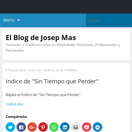
Menu
El Blog de Josep Mas
Formador y Conferenciante en Habilidades Directivas, Profesionales y
Personales
ETIQUETADO CON
SIN TIEMPO QUE PERDER
Indice de "Sin Tiempo que Perder"
Bájate el Índice de “Sin Tiempo que Perder”
Indice.doc
Compártelo:
H
H
H
H
H
H
H
H
H
a
a
a
a
a
a
a
a
a