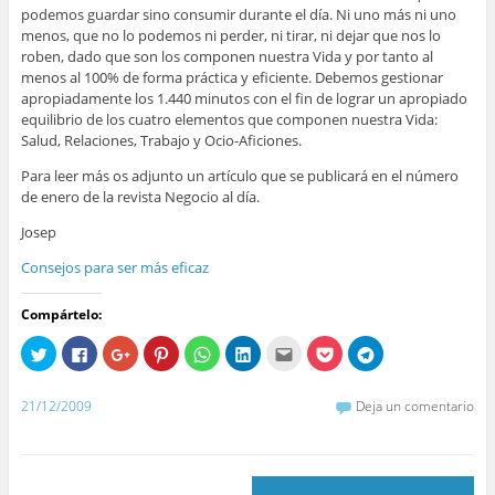
podemos guardar sino consumir durante el día. Ni uno más ni uno
menos, que no lo podemos ni perder, ni tirar, ni dejar que nos lo
roben, dado que son los componen nuestra Vida y por tanto al
menos al 100% de forma práctica y eficiente. Debemos gestionar
apropiadamente los 1.440 minutos con el fin de lograr un apropiado
equilibrio de los cuatro elementos que componen nuestra Vida:
Salud, Relaciones, Trabajo y Ocio-Aficiones.
Para leer más os adjunto un artículo que se publicará en el número
de enero de la revista Negocio al día.
Josep
Consejos para ser más eficaz
Compártelo:
H
H
H
H
H
H
H
H
H
a
a
a
a
a
a
a
a
a
z
z
z
z
z
z
z
z
z
c
c
c
c
c
c
c
c
c
l
l
l
l
l
l
l
l
l
21/12/2009
Deja un comentario
i
i
i
i
i
i
i
i
i
c
c
c
c
c
c
c
c
c
p
p
p
p
p
p
p
p
p
a
a
a
a
a
a
a
a
a
r
r
r
r
r
r
r
r
r
a
a
a
a
a
a
a
a
a