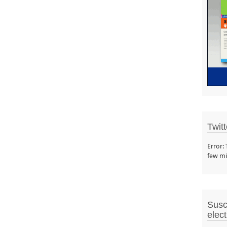
Twit
Error:
few mi
Susc
elec