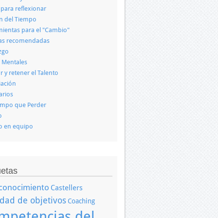
 para reflexionar
n del Tiempo
ientas para el "Cambio"
ras recomendadas
zgo
 Mentales
r y retener el Talento
iación
arios
empo que Perder
o
o en equipo
uetas
conocimiento
Castellers
idad de objetivos
Coaching
mpetencias del