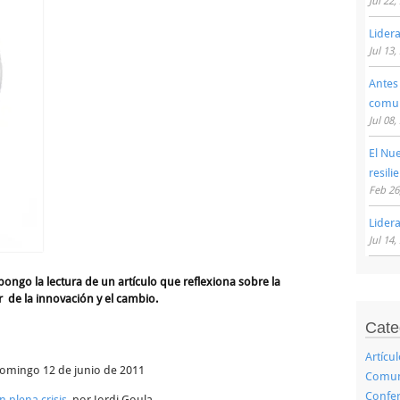
Jul 22,
Lider
Jul 13,
Antes
comu
Jul 08,
El Nu
resili
Feb 26
Lider
Jul 14,
ngo la lectura de un artículo que reflexiona sobre la
 de la innovación y el cambio.
Cate
Artícu
omingo 12 de junio de 2011
Comuni
Confer
n plena crisis
, por Jordi Goula