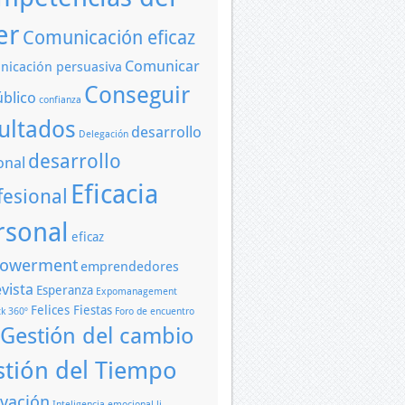
er
Comunicación eficaz
Comunicar
icación persuasiva
Conseguir
úblico
confianza
ultados
desarrollo
Delegación
desarrollo
onal
Eficacia
fesional
rsonal
eficaz
owerment
emprendedores
vista
Esperanza
Expomanagement
Felices Fiestas
k 360º
Foro de encuentro
Gestión del cambio
stión del Tiempo
vación
Inteligencia emocional
li