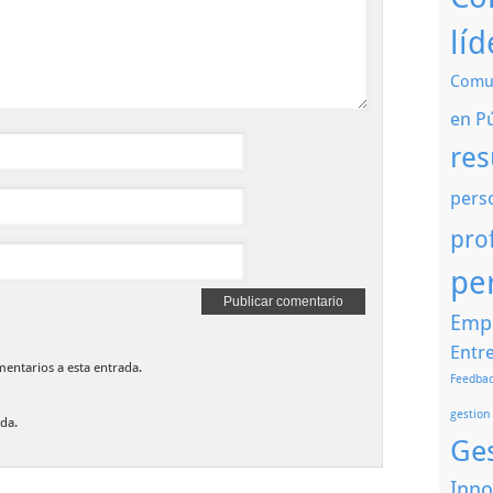
líd
Comun
en P
res
pers
pro
pe
Emp
Entre
mentarios a esta entrada.
Feedbac
gestion
da.
Ge
Inno