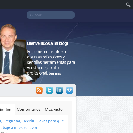
Bienvenidos a mi blog!
En el mismo os ofrezco
distintas reflexiones y
sencillas herramientas para
vuestro desarrollo
profesional.
Leer más
Comentarios
Más visto
ientes
, Preguntar, Decidir. Claves para que
trabaje a nuestro favor.