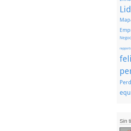
Li
Mapa
Emp
Negoc
rapport
fel
pe
Perd
equ
Sin 