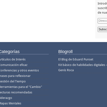
Introd
suscrib
de nue
Direcc
de
email
Categorías
Blogroll
rtículos de Interés
El Blog de Eduard Punset
Comunicación eficaz
Kit básico de habilidades digitales 
Genís Roca
Conferencias y otros eventos
rases para reflexionar
Gestión del Tiempo
Herramientas para el "Cambio"
Lecturas recomendadas
Liderazgo
Mapas Mentales