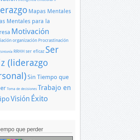
derazgo
Mapas Mentales
s Mentales para la
Motivación
resa
iación
organización
Procrastinación
Ser
RRHH
ser eficaz
/sintonía
iz (liderazgo
rsonal)
Sin Tiempo que
Trabajo en
er
Toma de decisiones
Éxito
Visión
ipo
tiempo que perder