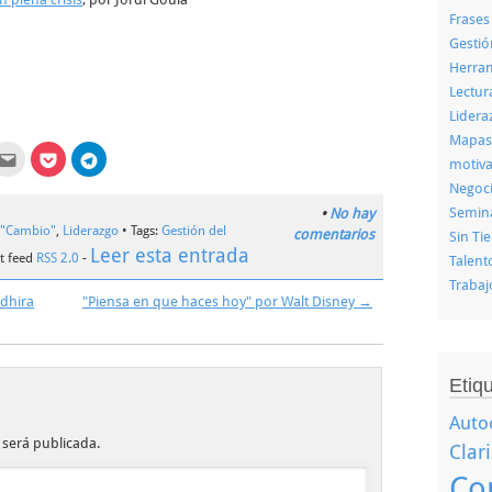
Frases
Gestió
Herram
Lectu
Lidera
Mapas
z
Haz
Haz
Haz
motiva
clic
clic
clic
a
para
para
para
Negoc
partir
enviar
compartir
compartir
por
en
en
Semin
•
No hay
kedIn
correo
Pocket
Telegram
 "Cambio"
,
Liderazgo
• Tags:
Gestión del
electrónico
(Se
(Se
comentarios
Sin Ti
e
a
abre
abre
Leer esta entrada
 feed
RSS 2.0
-
un
en
en
Talent
amigo
una
una
Trabaj
tana
(Se
ventana
ventana
va)
abre
nueva)
nueva)
ndhira
"Piensa en que haces hoy" por Walt Disney
→
en
una
ventana
nueva)
Etiq
Auto
 será publicada.
Clar
Co