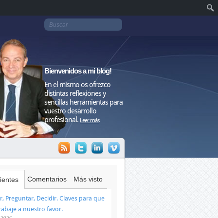
Bienvenidos a mi blog!
En el mismo os ofrezco
distintas reflexiones y
sencillas herramientas para
vuestro desarrollo
profesional.
Leer más
Comentarios
Más visto
ientes
, Preguntar, Decidir. Claves para que
trabaje a nuestro favor.