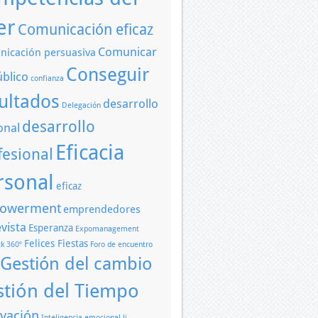
er
Comunicación eficaz
Comunicar
icación persuasiva
Conseguir
úblico
confianza
ultados
desarrollo
Delegación
desarrollo
onal
Eficacia
fesional
rsonal
eficaz
owerment
emprendedores
vista
Esperanza
Expomanagement
Felices Fiestas
k 360º
Foro de encuentro
Gestión del cambio
stión del Tiempo
vación
Inteligencia emocional
li