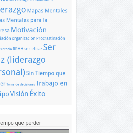
derazgo
Mapas Mentales
s Mentales para la
Motivación
resa
iación
organización
Procrastinación
Ser
RRHH
ser eficaz
/sintonía
iz (liderazgo
rsonal)
Sin Tiempo que
Trabajo en
er
Toma de decisiones
Éxito
Visión
ipo
tiempo que perder