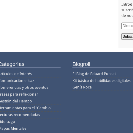
Introd
suscrib
de nue
Direcc
de
email
Categorías
Blogroll
rtículos de Interés
El Blog de Eduard Punset
Comunicación eficaz
Kit básico de habilidades digitales 
Genís Roca
Conferencias y otros eventos
rases para reflexionar
Gestión del Tiempo
Herramientas para el "Cambio"
Lecturas recomendadas
Liderazgo
Mapas Mentales