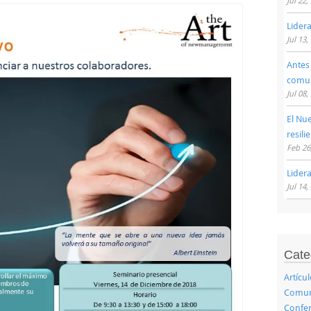
Jul 22,
Lider
Jul 13,
Antes
comu
Jul 08,
El Nu
resili
Feb 26
Lider
Jul 14,
Cate
Artícu
Comuni
Confer