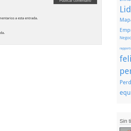
Li
mentarios a esta entrada.
Mapa
Emp
da.
Negoc
rapport
fel
pe
Perd
equ
Sin 