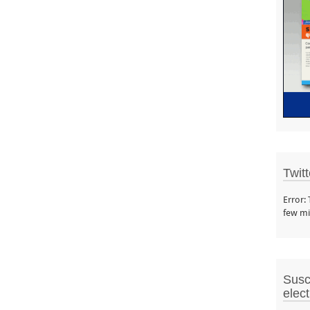
Twit
Error:
few mi
Susc
elec