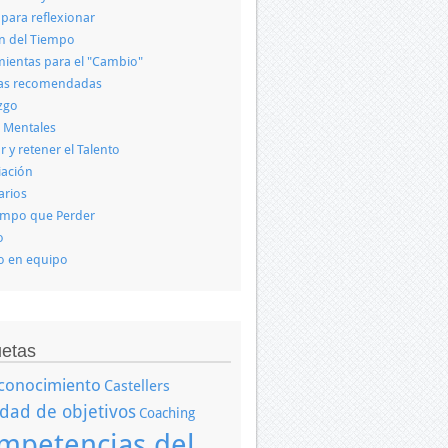
 para reflexionar
n del Tiempo
ientas para el "Cambio"
ras recomendadas
zgo
 Mentales
r y retener el Talento
iación
arios
empo que Perder
o
o en equipo
uetas
conocimiento
Castellers
idad de objetivos
Coaching
mpetencias del