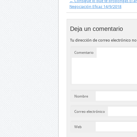
←
Consigue lo que te propongas El ar
ventana
ventana
ventana
ventana
ventana
ven
nueva)
nueva)
nueva)
nueva)
nueva)
nue
Negociación Eficaz 14/9/2018
Deja un comentario
Tu dirección de correo electrónico no
Comentario
Nombre
Correo electrónico
Web