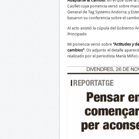
Adaptarse al Cambio
, en el que tuve l
Caullet cuya ponencia versó sobre macr
General de Tag Systems Andorra; y Este
basaron su conferencia sobre el cambio
Al acto asistió la cúpula del Gobierno
Principado
Mi ponencia versó sobre
“Actitudes y d
cambios”
. Os adjunto el detalle aparec
realizado por el periodista Marià Miño) 