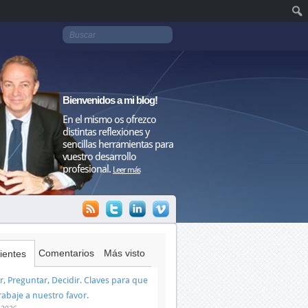
Bienvenidos a mi blog!
En el mismo os ofrezco
distintas reflexiones y
sencillas herramientas para
vuestro desarrollo
profesional.
Leer más
Comentarios
Más visto
ientes
, Preguntar, Decidir. Claves para que
trabaje a nuestro favor.