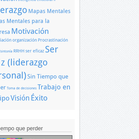
derazgo
Mapas Mentales
s Mentales para la
Motivación
resa
iación
organización
Procrastinación
Ser
RRHH
ser eficaz
/sintonía
iz (liderazgo
rsonal)
Sin Tiempo que
Trabajo en
er
Toma de decisiones
Éxito
Visión
ipo
tiempo que perder