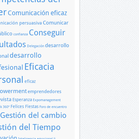
er
Comunicación eficaz
Comunicar
icación persuasiva
Conseguir
úblico
confianza
ultados
desarrollo
Delegación
desarrollo
onal
Eficacia
fesional
rsonal
eficaz
owerment
emprendedores
vista
Esperanza
Expomanagement
Felices Fiestas
k 360º
Foro de encuentro
Gestión del cambio
stión del Tiempo
vación
Inteligencia emocional
li