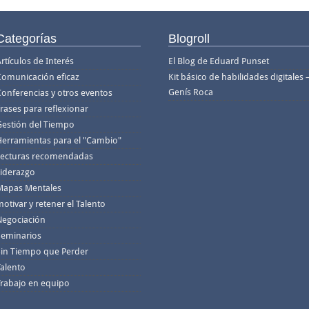
Categorías
Blogroll
rtículos de Interés
El Blog de Eduard Punset
Comunicación eficaz
Kit básico de habilidades digitales 
Genís Roca
Conferencias y otros eventos
rases para reflexionar
Gestión del Tiempo
Herramientas para el "Cambio"
Lecturas recomendadas
Liderazgo
Mapas Mentales
otivar y retener el Talento
Negociación
Seminarios
Sin Tiempo que Perder
Talento
Trabajo en equipo