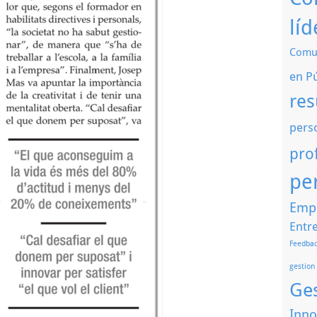
líd
Comun
en P
res
pers
pro
pe
Emp
Entre
Feedbac
gestion
Ge
Inno