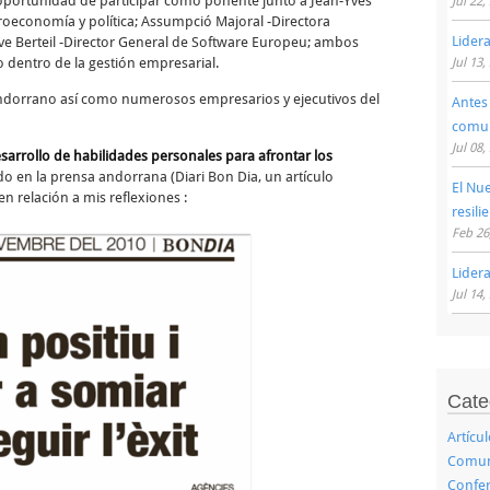
a oportunidad de participar como ponente junto a Jean-Yves
Jul 22,
oeconomía y política; Assumpció Majoral -Directora
Lider
ve Berteil -Director General de Software Europeu; ambos
 dentro de la gestión empresarial.
Jul 13,
 Andorrano así como numerosos empresarios y ejecutivos del
Antes
comu
Jul 08,
esarrollo de habilidades personales para afrontar los
ido en la prensa andorrana (Diari Bon Dia, un artículo
El Nu
en relación a mis reflexiones :
resili
Feb 26
Lider
Jul 14,
Cate
Artícu
Comuni
Confer