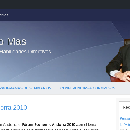
onios
ep Mas
abilidades Directivas,
PROGRAMAS DE SEMINARIOS
CONFERENCIAS & CONGRESOS
orra 2010
Rec
Pensar
en Andorra el
Fòrum Econòmic Andorra 2010
,con el lema
la IA 