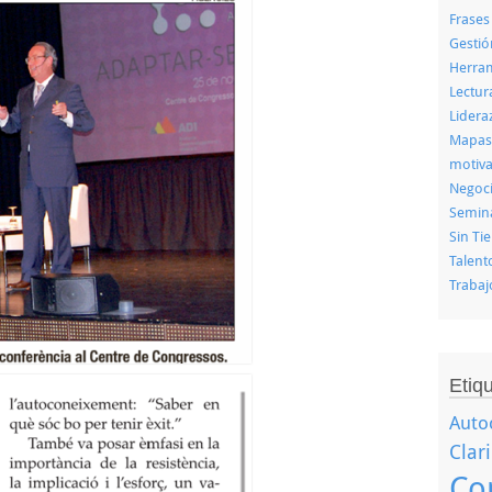
Frases
Gestió
Herram
Lectu
Lidera
Mapas
motiva
Negoc
Semin
Sin Ti
Talent
Trabaj
Etiq
Auto
Clar
Co