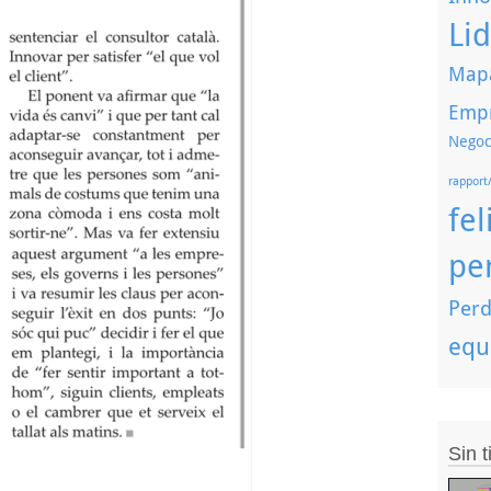
Li
Mapa
Emp
Negoc
rapport
fel
pe
Perd
equ
Sin 