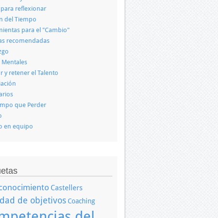
 para reflexionar
n del Tiempo
ientas para el "Cambio"
ras recomendadas
zgo
 Mentales
r y retener el Talento
iación
arios
empo que Perder
o
o en equipo
uetas
conocimiento
Castellers
idad de objetivos
Coaching
mpetencias del