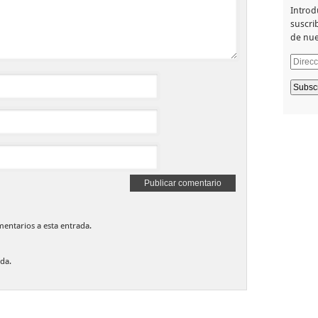
Introd
suscrib
de nue
Direcc
de
email
mentarios a esta entrada.
da.