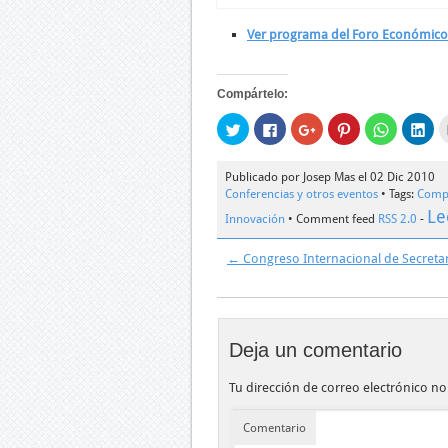
Ver programa del Foro Económico
Compártelo:
Haz
Haz
Haz
Haz
Haz
Ha
clic
clic
clic
clic
clic
clic
para
para
para
para
para
par
compartir
compartir
compartir
compartir
compartir
com
en
en
en
en
en
en
Publicado por Josep Mas el 02 Dic 2010
Twitter
Facebook
Google+
Pinterest
WhatsApp
Lin
Conferencias y otros eventos
• Tags:
Compe
(Se
(Se
(Se
(Se
(Se
(Se
abre
abre
abre
abre
abre
abr
Le
Innovación
• Comment feed
RSS 2.0
-
en
en
en
en
en
en
una
una
una
una
una
una
ventana
ventana
ventana
ventana
ventana
ven
nueva)
nueva)
nueva)
nueva)
nueva)
nue
←
Congreso Internacional de Secreta
Deja un comentario
Tu dirección de correo electrónico no
Comentario