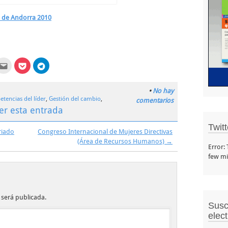
 de Andorra 2010
z
Haz
Haz
Haz
clic
clic
clic
a
para
para
para
partir
enviar
compartir
compartir
por
en
en
•
No hay
kedIn
correo
Pocket
Telegram
tencias del líder
,
Gestión del cambio
,
electrónico
(Se
(Se
comentarios
e
a
abre
abre
er esta entrada
un
en
en
amigo
una
una
tana
(Se
ventana
ventana
Twit
va)
abre
nueva)
nueva)
riado
Congreso Internacional de Mujeres Directivas
en
(Área de Recursos Humanos)
→
una
Error:
ventana
nueva)
few mi
 será publicada.
Susc
elec