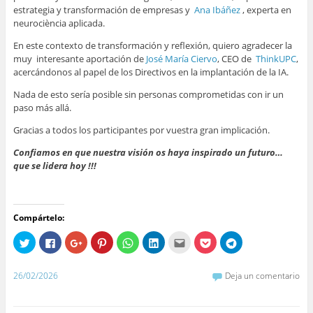
estrategia y transformación de empresas y
Ana Ibáñez
, experta en
neurociència aplicada.
En este contexto de transformación y reflexión, quiero agradecer la
muy interesante aportación de
José María Ciervo
, CEO de
ThinkUPC
,
acercándonos al papel de los Directivos en la implantación de la IA.
Nada de esto sería posible sin personas comprometidas con ir un
paso más allá.
Gracias a todos los participantes por vuestra gran implicación.
Confiamos en que nuestra visión os haya inspirado un futuro…
que se lidera hoy !!!
Compártelo:
H
H
H
H
H
H
H
H
H
a
a
a
a
a
a
a
a
a
z
z
z
z
z
z
z
z
z
c
c
c
c
c
c
c
c
c
l
l
l
l
l
l
l
l
l
26/02/2026
Deja un comentario
i
i
i
i
i
i
i
i
i
c
c
c
c
c
c
c
c
c
p
p
p
p
p
p
p
p
p
a
a
a
a
a
a
a
a
a