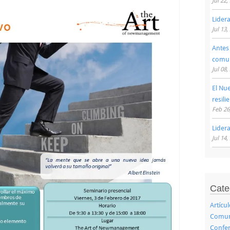
Jul 22,
Lider
Jul 13,
Antes
comu
Jul 08,
El Nu
resili
Feb 26
Lider
Jul 14,
Cate
Artícu
Comuni
Confer