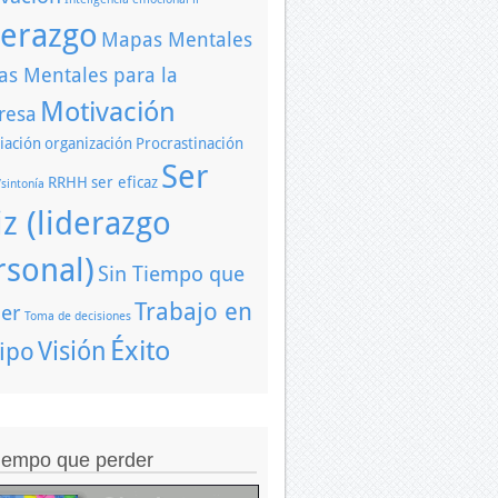
derazgo
Mapas Mentales
s Mentales para la
Motivación
resa
iación
organización
Procrastinación
Ser
RRHH
ser eficaz
/sintonía
iz (liderazgo
rsonal)
Sin Tiempo que
Trabajo en
er
Toma de decisiones
Éxito
Visión
ipo
tiempo que perder