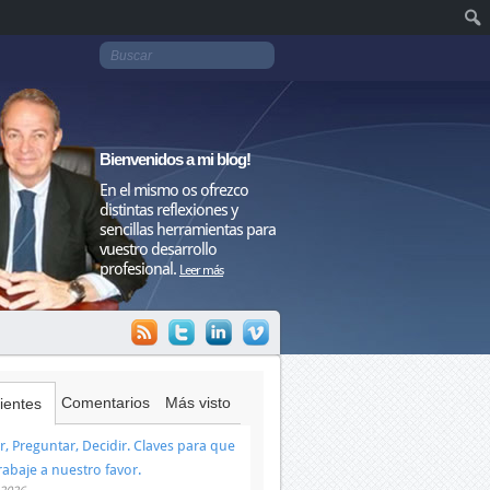
Bienvenidos a mi blog!
En el mismo os ofrezco
distintas reflexiones y
sencillas herramientas para
vuestro desarrollo
profesional.
Leer más
Comentarios
Más visto
ientes
, Preguntar, Decidir. Claves para que
trabaje a nuestro favor.