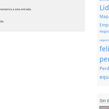
Li
mentarios a esta entrada.
Mapa
da.
Emp
Negoc
rapport
fel
pe
Perd
equ
Sin 