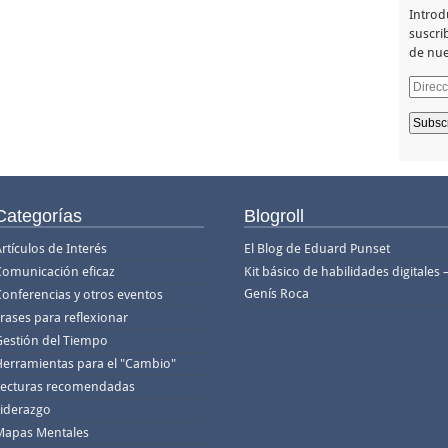
Introd
suscrib
de nue
Direcc
de
email
Categorías
Blogroll
rtículos de Interés
El Blog de Eduard Punset
Comunicación eficaz
Kit básico de habilidades digitales 
Genís Roca
Conferencias y otros eventos
rases para reflexionar
Gestión del Tiempo
Herramientas para el "Cambio"
Lecturas recomendadas
Liderazgo
Mapas Mentales