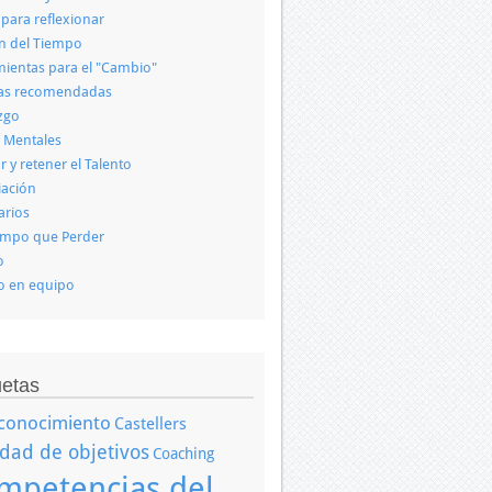
 para reflexionar
n del Tiempo
ientas para el "Cambio"
ras recomendadas
zgo
 Mentales
r y retener el Talento
iación
arios
empo que Perder
o
o en equipo
uetas
conocimiento
Castellers
idad de objetivos
Coaching
mpetencias del