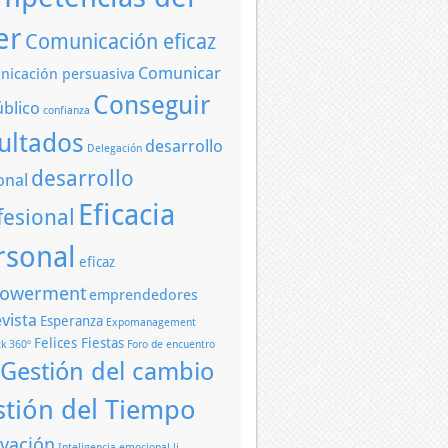
er
Comunicación eficaz
Comunicar
icación persuasiva
Conseguir
úblico
confianza
ultados
desarrollo
Delegación
desarrollo
onal
Eficacia
fesional
rsonal
eficaz
owerment
emprendedores
vista
Esperanza
Expomanagement
Felices Fiestas
k 360º
Foro de encuentro
Gestión del cambio
stión del Tiempo
vación
Inteligencia emocional
li