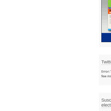
Twit
Error:
few mi
Susc
elec