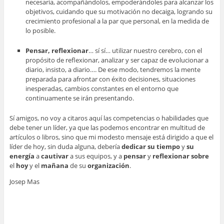
necesaria, acompañándolos, empoderándoles para alcanzar los
objetivos, cuidando que su motivación no decaiga, logrando su
crecimiento profesional a la par que personal, en la medida de
lo posible.
Pensar, reflexionar
… sí sí… utilizar nuestro cerebro, con el
propósito de reflexionar, analizar y ser capaz de evolucionar a
diario, insisto, a diario…. De ese modo, tendremos la mente
preparada para afrontar con éxito decisiones, situaciones
inesperadas, cambios constantes en el entorno que
continuamente se irán presentando.
Sí amigos, no voy a citaros aquí las competencias o habilidades que
debe tener un líder, ya que las podemos encontrar en multitud de
artículos o libros, sino que mi modesto mensaje está dirigido a que el
líder de hoy, sin duda alguna, debería
dedicar
su
tiempo
y
su
energía
a
cautivar
a sus equipos, y a
pensar
y
reflexionar
sobre
el
hoy
y el
mañana
de su
organización
.
Josep Mas