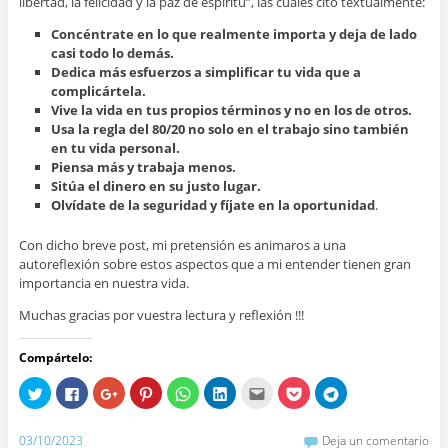
libertad, la felicidad y la paz de espíritu”, las cuales cito textualmente:
Concéntrate en lo que realmente importa y deja de lado
casi todo lo demás.
Dedica más esfuerzos a simplificar tu vida que a
complicártela.
Vive la vida en tus propios términos y no en los de otros.
Usa la regla del 80/20 no solo en el trabajo sino también
en tu vida personal.
Piensa más y trabaja menos.
Sitúa el dinero en su justo lugar.
Olvídate de la seguridad y fíjate en la oportunidad
.
Con dicho breve post, mi pretensión es animaros a una
autoreflexión sobre estos aspectos que a mi entender tienen gran
importancia en nuestra vida.
Muchas gracias por vuestra lectura y reflexión !!!
Compártelo:
H
H
H
H
H
H
H
H
H
a
a
a
a
a
a
a
a
a
z
z
z
z
z
z
z
z
z
c
c
c
c
c
c
c
c
c
l
l
l
l
l
l
l
l
l
03/10/2023
Deja un comentario